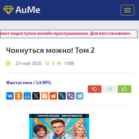
AuMe
Toggl
navig
ступно онлайн прослушивание. Для восстановления работы пле
Чокнуться можно! Том 2
23-май-2026
1
1 688
Фантастика
/
Lit RPG
+5