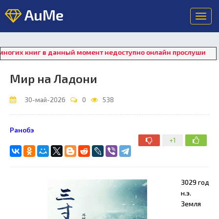
AuMe
Toggl
navig
книг в данный момент недоступно онлайн прослушивание. Для в
Мир на Ладони
30-май-2026
0
538
Ранобэ
+1
3029 год
н.э.
Земля