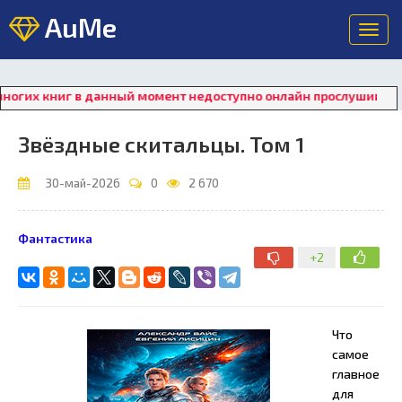
AuMe
Toggl
navig
 книг в данный момент недоступно онлайн прослушивание. Для
Звёздные скитальцы. Том 1
30-май-2026
0
2 670
Фантастика
+2
Что
самое
главное
для