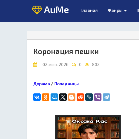
AuMe
Главная
Жанры
П
Внима
Коронация пешки
02-июн-2026
0
802
Дорама
/
Попаданцы