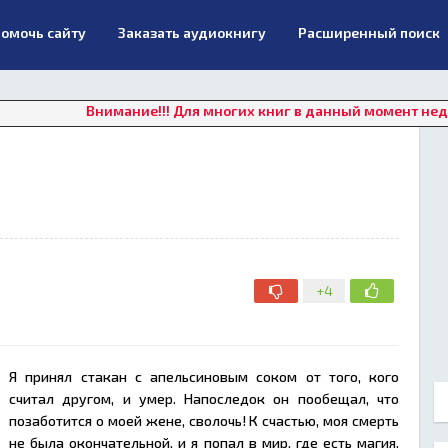
омочь сайту
Заказать аудиокнигу
Расширенный поиск
Внимание!!! Для многих книг в данный момент недоступно о
+4
Я принял стакан с апельсиновым соком от того, кого
считал другом, и умер. Напоследок он пообещал, что
позаботится о моей жене, сволочь! К счастью, моя смерть
не была окончательной, и я попал в мир, где есть магия.