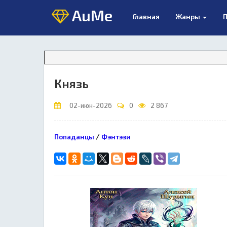
AuMe
Главная
Жанры
П
Князь
02-июн-2026
0
2 867
Попаданцы
/
Фэнтэзи