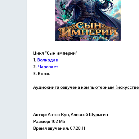
Цикл "
Сын империи
"
1.
Волкодав
2.
Чароплет
3. Князь
Аудиокнига озвучена компьютерным (искусстве
Автор:
Антон Кун, Алексей Шурыгин
Размер:
102 МБ
Время звучания:
07:28:11