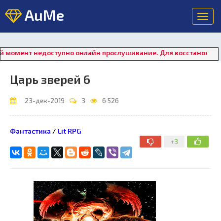
AuMe
Toggl
navig
ент недоступно онлайн прослушивание. Для восстановления ра
Царь зверей 6
23-дек-2019
3
6 526
Фантастика
/
Lit RPG
+3