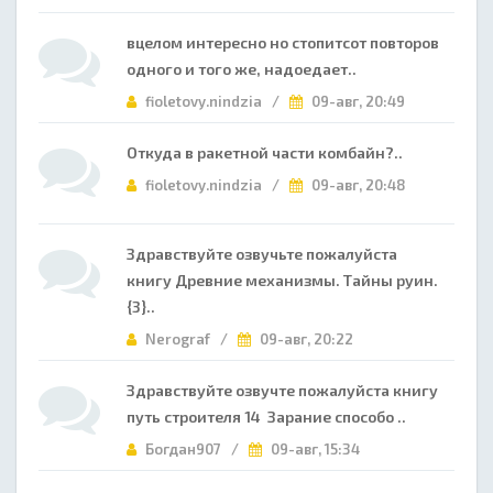
вцелом интересно но стопитсот повторов
одного и того же, надоедает..
fioletovy.nindzia /
09-авг, 20:49
Откуда в ракетной части комбайн?..
fioletovy.nindzia /
09-авг, 20:48
Здравствуйте озвучьте пожалуйста
книгу Древние механизмы. Тайны руин.
{3}..
Nerograf /
09-авг, 20:22
Здравствуйте озвучте пожалуйста книгу
путь строителя 14 Зарание способо ..
Богдан907 /
09-авг, 15:34