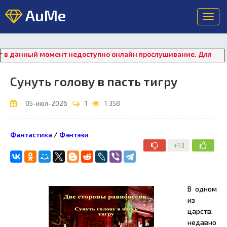
AuMe
Toggl
navig
нный момент недоступно онлайн прослушивание. Для восстанов
Сунуть голову в пасть тигру
05-июл-2026
1
1 358
Фантастика
/
Фэнтэзи
+13
В одном
из
царств,
недавно