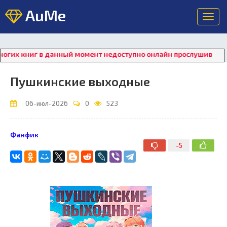
AuMe
Toggl
navig
г в данный момент недоступно онлайн прослушивание. Для вос
Пушкинские выходные
06-июл-2026
0
523
Фанфик
-5