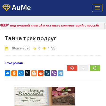
AuMe
Toggl
navig
од нужной книгой и оставьте комментарий с просьбой о восст
Тайна трех подруг
18-янв-2020
0
1 728
Love роман
0