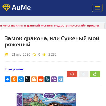
AuMe
Toggl
navig
огих книг в данный момент недоступно онлайн прослушивание. 
Замок дракона, или Суженый мой,
ряженый
21-янв-2020
0
3 287
Love роман
0