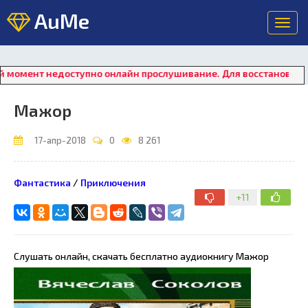
AuMe
Toggl
navig
 недоступно онлайн прослушивание. Для восстановления работы
Мажор
17-апр-2018
0
8 261
Фантастика
/
Приключения
+11
Слушать онлайн, скачать бесплатно аудиокнигу Мажор