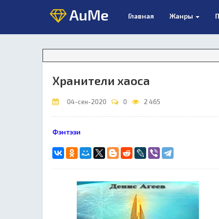
AuMe
Главная
Жанры
П
Хранители хаоса
04-сен-2020
0
2 465
Фэнтэзи