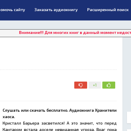
омочь сайту
Заказать аудиокнигу
Расширенный поиск
Внимание!!! Для многих книг в данный момент недоступно онла
+1
Слушать или скачать бесплатно. Аудиокнига Хранители
хаоса.
Кристалл Барьера засветился! А это значит, что перед
Кантаром встала доселе невиданная угроза. Враг пока