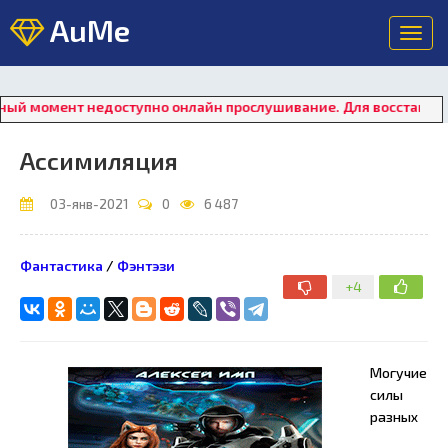
AuMe
Toggl
navig
ент недоступно онлайн прослушивание. Для восстановления ра
Ассимиляция
03-янв-2021
0
6 487
Фантастика
/
Фэнтэзи
+4
Могучие
силы
разных