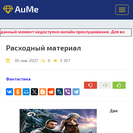
AuMe
Toggl
navig
ный момент недоступно онлайн прослушивание. Для восстановле
Расходный материал
05-янв-2021
0
5 307
Фантастика
+3
Две