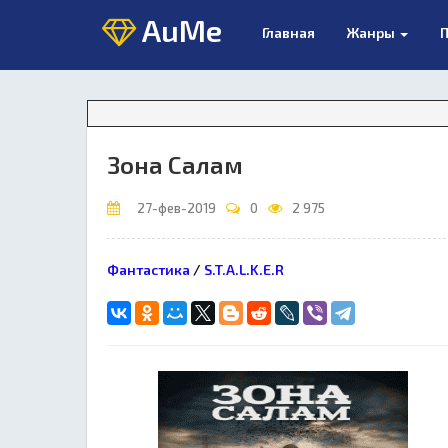
AuMe
Главная
Жанры
П
В
Зона Салам
27-фев-2019
0
2 975
Фантастика
/
S.T.A.L.K.E.R