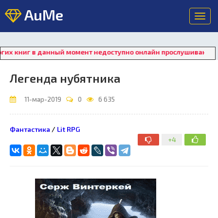
AuMe
Toggl
navig
книг в данный момент недоступно онлайн прослушивание. Для 
Легенда нубятника
11-мар-2019
0
6 635
Фантастика
/
Lit RPG
+4