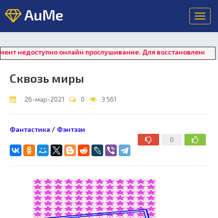
AuMe
Toggl
navig
ступно онлайн прослушивание. Для восстановления работы пле
Сквозь миры
26-мар-2021
0
3 561
Фантастика
/
Фэнтэзи
0