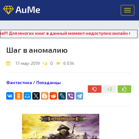
AuMe
Toggl
navig
ля многих книг в данный момент недоступно онлайн прослушива
Шаг в аномалию
17-мар-2019
0
6 034
Фантастика
/
Попаданцы
+2