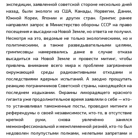
экспедиции, заявленной советской стороне несколько дней
назад, были экологи из США, Канады, Норвегии, Дании,
Южной Кореи, Японии и других стран. Гринпис ранее
направлял запрос в Министерство обороны СССР на право
посещения и высадки на Новой Земле, но ответа не получил.
Несмотря на это, ведомые не только экологическими, но и
политическими, а также разведывательными целями,
гринписовцы намеревались даже в случае отказа
высадиться на Новой Земле и провести митинг, чтобы
привлечь внимание всего мира к проблеме загрязнения
окружающей среды радиоактивными отходами и
последствиями ядерных испытаний. А заодно прощупать
реакцию пограничников Советской страны, находящейся на
последнем издыхании. Окраины лихорадящего красного
гиганта уже продолжительное время заявляли о себе — кто-
то устанавливал таможенные посты, проводил митинги и
референдумы о своей независимости, кто-то, в отсутствие
крепкой руки, снова увлечённо занялся
межконфессиональной и межплеменной резнёй, кто-то был
недоволен полупустыми полками, нелепыми запретами и