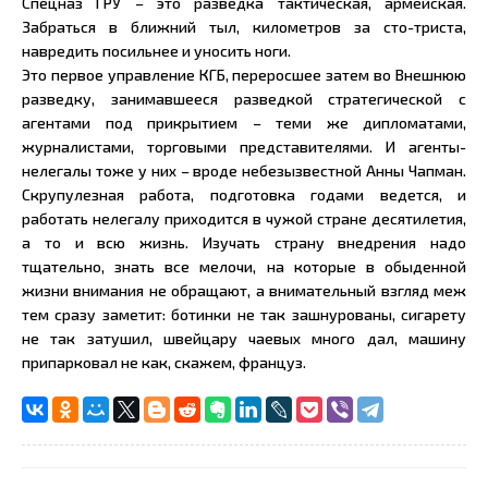
Спецназ ГРУ – это разведка тактическая, армейская.
Забраться в ближний тыл, километров за сто-триста,
навредить посильнее и уносить ноги.
Это первое управление КГБ, переросшее затем во Внешнюю
разведку, занимавшееся разведкой стратегической с
агентами под прикрытием – теми же дипломатами,
журналистами, торговыми представителями. И агенты-
нелегалы тоже у них – вроде небезызвестной Анны Чапман.
Скрупулезная работа, подготовка годами ведется, и
работать нелегалу приходится в чужой стране десятилетия,
а то и всю жизнь. Изучать страну внедрения надо
тщательно, знать все мелочи, на которые в обыденной
жизни внимания не обращают, а внимательный взгляд меж
тем сразу заметит: ботинки не так зашнурованы, сигарету
не так затушил, швейцару чаевых много дал, машину
припарковал не как, скажем, француз.