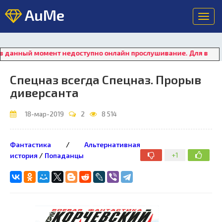
AuMe
Toggl
navig
ный момент недоступно онлайн прослушивание. Для восстановл
Спецназ всегда Спецназ. Прорыв
диверсанта
18-мар-2019
2
8 514
Фантастика
/
Альтернативная
+1
история
/
Попаданцы