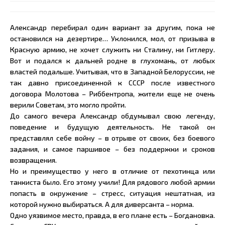
Александр перебирал один вариант за другим, пока не
остановился на дезертире… Уклонился, мол, от призыва в
Красную армию, не хочет служить ни Сталину, ни Гитлеру.
Вот и подался к дальней родне в глухомань, от любых
властей подальше. Учитывая, что в Западной Белоруссии, не
так давно присоединенной к СССР после известного
договора Молотова – Риббентропа, жители еще не очень
верили Советам, это могло пройти.
До самого вечера Александр обдумывал свою легенду,
поведение и будущую деятельность. Не такой он
представлял себе войну – в отрыве от своих, без боевого
задания, и самое паршивое – без поддержки и сроков
возвращения.
Но и преимущество у него в отличие от пехотинца или
танкиста было. Его этому учили! Для рядового любой армии
попасть в окружение – стресс, ситуация нештатная, из
которой нужно выбираться. А для диверсанта – норма.
Одно уязвимое место, правда, в его плане есть – Богдановка.