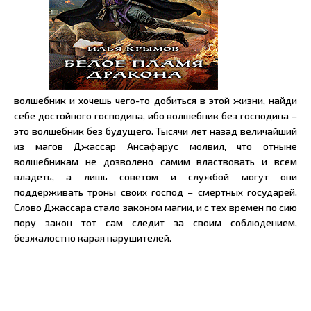
волшебник и хочешь чего-то добиться в этой жизни, найди
себе достойного господина, ибо волшебник без господина –
это волшебник без будущего. Тысячи лет назад величайший
из магов Джассар Ансафарус молвил, что отныне
волшебникам не дозволено самим властвовать и всем
владеть, а лишь советом и службой могут они
поддерживать троны своих господ – смертных государей.
Слово Джассара стало законом магии, и с тех времен по сию
пору закон тот сам следит за своим соблюдением,
безжалостно карая нарушителей.