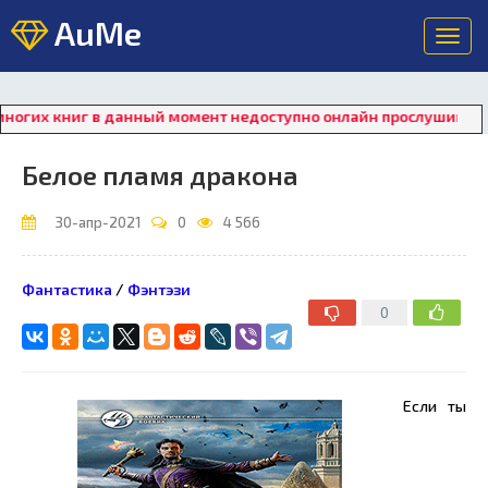
AuMe
Toggl
navig
иг в данный момент недоступно онлайн прослушивание. Для во
Белое пламя дракона
30-апр-2021
0
4 566
Фантастика
/
Фэнтэзи
0
Если ты