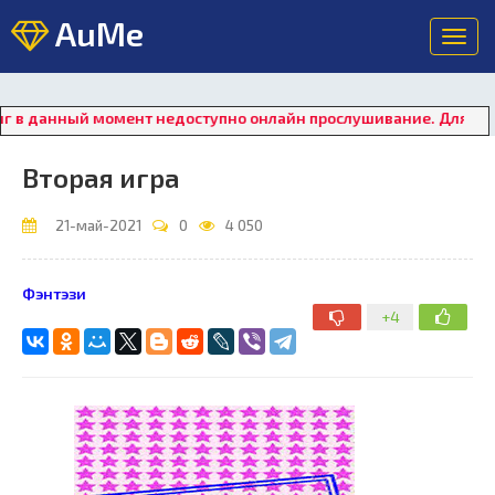
AuMe
Toggl
navig
данный момент недоступно онлайн прослушивание. Для восстано
Вторая игра
21-май-2021
0
4 050
Фэнтэзи
+4