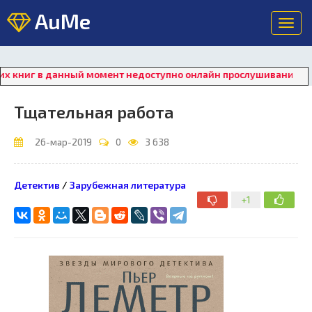
AuMe
Toggl
navig
иг в данный момент недоступно онлайн прослушивание. Для вос
Тщательная работа
26-мар-2019
0
3 638
Детектив
/
Зарубежная литература
+1