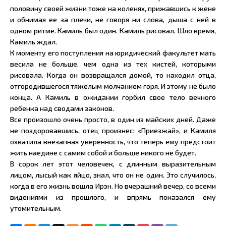
половину своей жизни тоже на коленях, прижавшись к жене
и обнимая ее за плечи, не говоря ни слова, дыша с ней в
одном ритме. Камиль был один. Камиль рисовал. Шло время,
Камиль ждал.
К моменту его поступления на юридический факультет мать
весила не больше, чем одна из тех кистей, которыми
рисовала. Когда он возвращался домой, то находил отца,
отгородившегося тяжелым молчанием горя. И этому не было
конца. А Камиль в ожидании горбил свое тело вечного
ребенка над сводами законов.
Все произошло очень просто, в один из майских дней. Даже
не поздоровавшись, отец произнес: «Приезжай», и Камиля
охватила внезапная уверенность, что теперь ему предстоит
жить наедине с самим собой и больше никого не будет.
В сорок лет этот человечек, с длинным выразительным
лицом, лысый как яйцо, знал, что он не один. Это случилось,
когда в его жизнь вошла Ирэн. Но вчерашний вечер, со всеми
видениями из прошлого, и впрямь показался ему
утомительным.