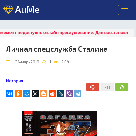
AuMe
Toggl
navig
едоступно онлайн прослушивание. Для восстановления работы 
Личная спецслужба Сталина
31-мар-2019
1
7 041
История
+11