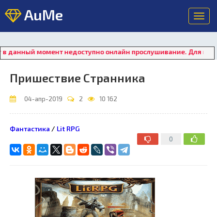
AuMe
Toggl
navig
нный момент недоступно онлайн прослушивание. Для восстанов
Пришествие Странника
04-апр-2019
2
10 162
Фантастика
/
Lit RPG
0