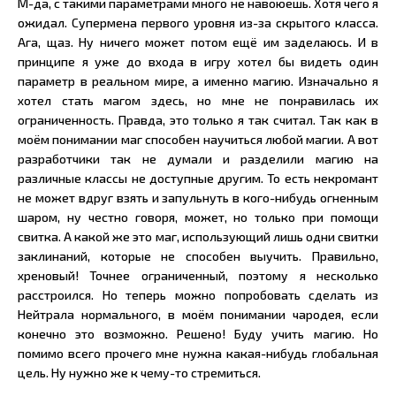
М-да, с такими параметрами много не навоюешь. Хотя чего я
ожидал. Супермена первого уровня из-за скрытого класса.
Ага, щаз. Ну ничего может потом ещё им заделаюсь. И в
принципе я уже до входа в игру хотел бы видеть один
параметр в реальном мире, а именно магию. Изначально я
хотел стать магом здесь, но мне не понравилась их
ограниченность. Правда, это только я так считал. Так как в
моём понимании маг способен научиться любой магии. А вот
разработчики так не думали и разделили магию на
различные классы не доступные другим. То есть некромант
не может вдруг взять и запульнуть в кого-нибудь огненным
шаром, ну честно говоря, может, но только при помощи
свитка. А какой же это маг, использующий лишь одни свитки
заклинаний, которые не способен выучить. Правильно,
хреновый! Точнее ограниченный, поэтому я несколько
расстроился. Но теперь можно попробовать сделать из
Нейтрала нормального, в моём понимании чародея, если
конечно это возможно. Решено! Буду учить магию. Но
помимо всего прочего мне нужна какая-нибудь глобальная
цель. Ну нужно же к чему-то стремиться.