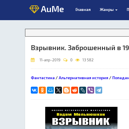
AuMe
Главная
Жанры
П
Взрывник. Заброшенный в 19
11-апр-2019
0
13 582
Фантастика
/
Альтернативная история
/
Попада