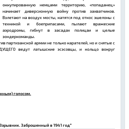
оккупированную немцами территорию, «попаданец»
начинает диверсионную войну против захватчиков.
Взлетают на воздух мосты, катятся под откос эшелоны с
техникой и боеприпасами, пылают вражеские
аэродромы, гибнут в засадах полицаи и целые
зондеркоманды.
 партизанской армии не только карателей, но и снятые с
ДУЩЕГО ведут латышские эсэсовцы, и кольцо вокруг
нным) голосом.
"Взрывник. Заброшенный в 1941 год"