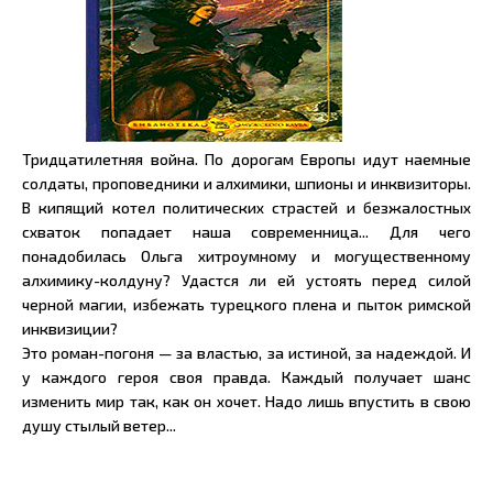
Тридцатилетняя война. По дорогам Европы идут наемные
солдаты, проповедники и алхимики, шпионы и инквизиторы.
В кипящий котел политических страстей и безжалостных
схваток попадает наша современница... Для чего
понадобилась Ольга хитроумному и могущественному
алхимику-колдуну? Удастся ли ей устоять перед силой
черной магии, избежать турецкого плена и пыток римской
инквизиции?
Это роман-погоня — за властью, за истиной, за надеждой. И
у каждого героя своя правда. Каждый получает шанс
изменить мир так, как он хочет. Надо лишь впустить в свою
душу стылый ветер...