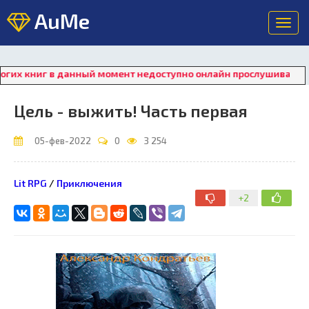
AuMe
Toggl
navig
г в данный момент недоступно онлайн прослушивание. Для восс
Цель - выжить! Часть первая
05-фев-2022
0
3 254
Lit RPG
/
Приключения
+2