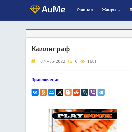
AuMe
Главная
Жанры
П
Каллиграф
07-мар-2022
0
1 661
Приключения