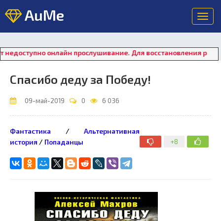
AuMe
Toggl
navig
пно онлайн прослушивание. Для восстановления работы плеера 
Спасибо деду за Победу!
09-май-2019
0
6 036
Фантастика
/
Альтернативная
+8
история
/
Попаданцы