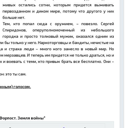
живых остались сотни, которым придется выживать
первозданном и диком мире, потому что другого у них
больше нет.
Тем, кто попал сюда с оружием, – повезло. Сергей
Спиридонов, оперуполномоченный из небольшого
городка и просто толковый мужик, оказался одним из
сли бы только у него. Наркоторговцы и бандиты, нечистые на
а и страха люди – много кого занесло в новый мир. Но
 мерзавцев. И теперь им придется не только драться, но и
 и воевать с теми, кто привык брать все бесплатно. Они –
н: это ты сам.
нным) голосом.
"Форпост. Земля войны"