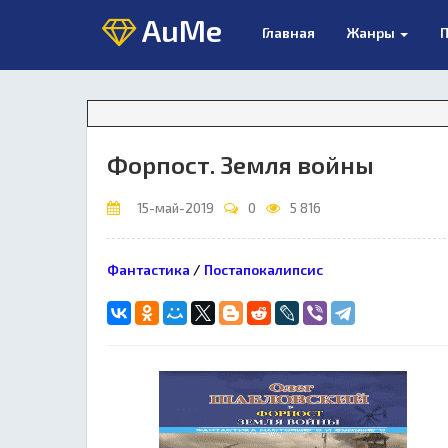
AuMe
Главная
Жанры
П
Форпост. Земля войны
15-май-2019
0
5 816
Фантастика
/
Постапокалипсис