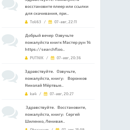
восстановите плеер или ссылки
для скачивания, при..
Toli63 /
07-авг, 22:11
Добрый вечер Озвучьте
пожалуйста книгк Мастер рун 14
https://searchfloo..
PUTNIK /
07-авг, 20:36
Здравствуйте. Озвучьте,
пожалуйста, книгу: Воронков
Николай Мёртвые..
ka4 /
07-авг, 20:27
Здравствуйте. Восстановите,
пожалуйста, книгу: Сергей
Шиленко, Ленивая..
Obscurum /
07-авг, 15:59