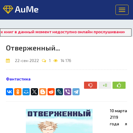
AuMe
Toggl
navig
иг в данный момент недоступно онлайн прослушивание. Для вос
Отверженный...
22-сен-2022
1
14 176
Фантастика
+8
10 марта
2119
года я