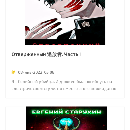
Отверженный 追放者. Часть I
08-янв-2022, 05:08
Я - Серийный убийца. И должен был погибнуть на
электрическом стуле, но вместо этого неожиданно