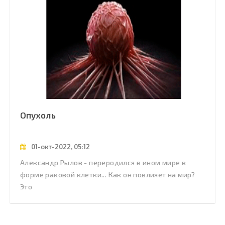
Опухоль
01-окт-2022, 05:12
Александр Рылов - переродился в ином мире в
форме раковой клетки... Как он повлияет на мир?
Это