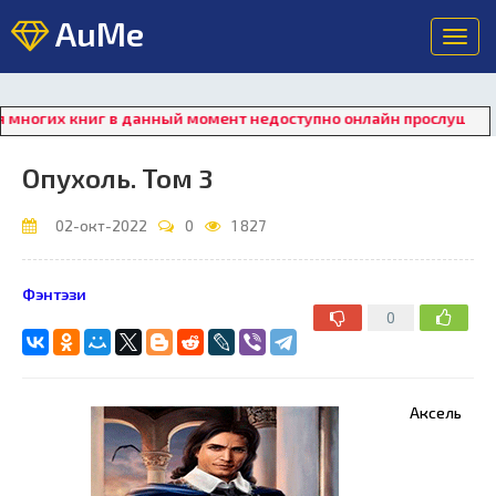
AuMe
Toggl
navig
гих книг в данный момент недоступно онлайн прослушивание. Д
Опухоль. Том 3
02-окт-2022
0
1 827
Фэнтэзи
0
Аксель