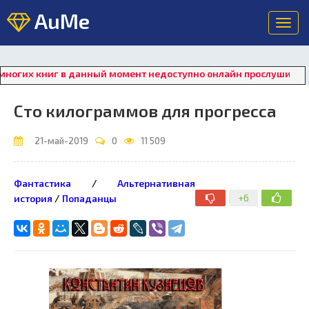
AuMe
Toggl
navig
их книг в данный момент недоступно онлайн прослушивание. Дл
Сто килограммов для прогресса
21-май-2019
0
11 509
Фантастика
/
Альтернативная
+6
история
/
Попаданцы