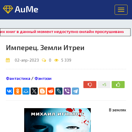
AuMe
Toggl
navig
ниг в данный момент недоступно онлайн прослушивание. Для во
Имперец. Земли Итреи
02-апр-2023
0
5 339
Фантастика
/
Фэнтэзи
+5
В землях