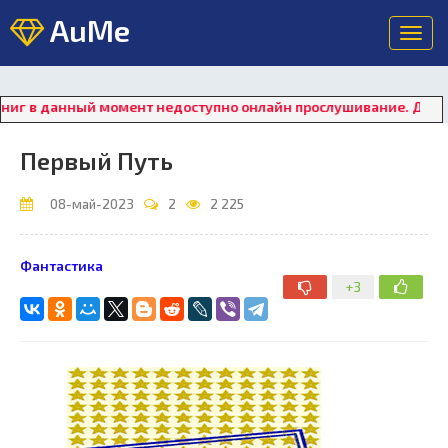
AuMe
Toggl
navig
в данный момент недоступно онлайн прослушивание. Для восста
Первый Путь
08-май-2023
2
2 225
Фантастика
+3