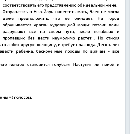
соответствовать его представлению об идеальной жене.
Отправляясь в Нью-Йорк навестить мать, Элен не могла
даже предположить, что ее ожидает. На город
обрушивается ураган чудовищной мощи: потоки воды
разрушают все на своем пути, число погибших и
пропавших без вести неумолимо растет… Но стихия
что любит другую женщину, и требует развода. Десять лет
завести ребенка, бесконечные походы по врачам – все
нце концов становится голубым. Наступит ли покой и
нным) голосом.