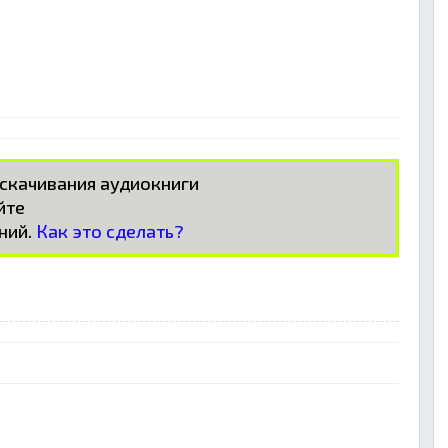
 скачивания аудиокниги
айте
ний.
Как это сделать?