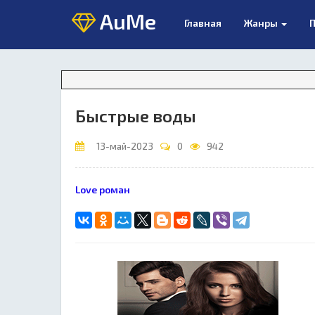
AuMe
Главная
Жанры
П
Быстрые воды
13-май-2023
0
942
Love роман