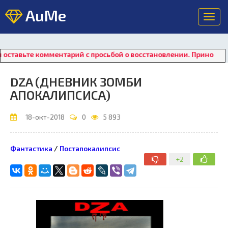
AuMe
Toggl
navig
те комментарий с просьбой о восстановлении. Приносим свои и
DZA (ДНЕВНИК ЗОМБИ
АПОКАЛИПСИСА)
18-окт-2018
0
5 893
Фантастика
/
Постапокалипсис
+2