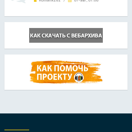
Romank262 /
07-авг, 07:08