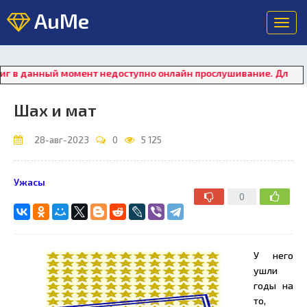
AuMe
Toggl
navig
данный момент недоступно онлайн прослушивание. Для восстан
Шах и мат
28-авг-2023
0
5 125
Ужасы
0
У него
ушли
годы на
то,