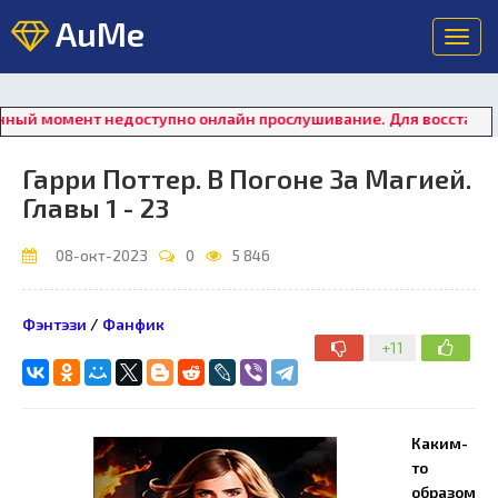
AuMe
Toggl
navig
момент недоступно онлайн прослушивание. Для восстановления
Гарри Поттер. В Погоне За Магией.
Главы 1 - 23
08-окт-2023
0
5 846
Фэнтэзи
/
Фанфик
+11
Каким-
то
образом