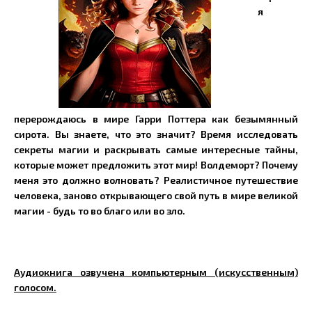
я
перерождаюсь в мире Гарри Поттера как
безымянный
сирота.
Вы знаете, что это значит?
Время исследовать
секреты магии и раскрывать самые
интересные тайны,
которые может предложить этот мир!
Волдеморт? Почему
меня это должно волновать?
Реалистичное путешествие
человека, заново
открывающего свой путь в мире великой
магии - будь то во
благо или во зло.
Аудиокнига озвучена компьютерным (искусственным)
голосом.