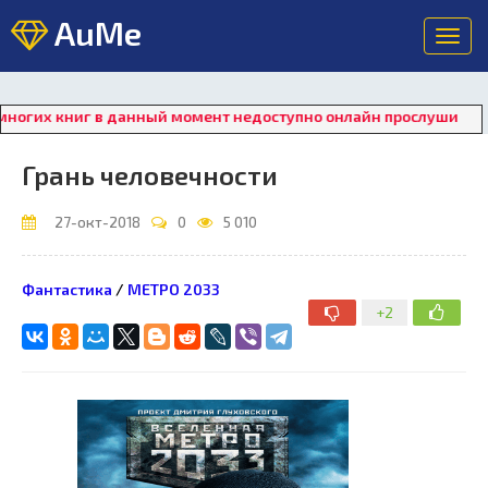
AuMe
Toggl
navig
их книг в данный момент недоступно онлайн прослушивание. Д
Грань человечности
27-окт-2018
0
5 010
Фантастика
/
МЕТРО 2033
+2