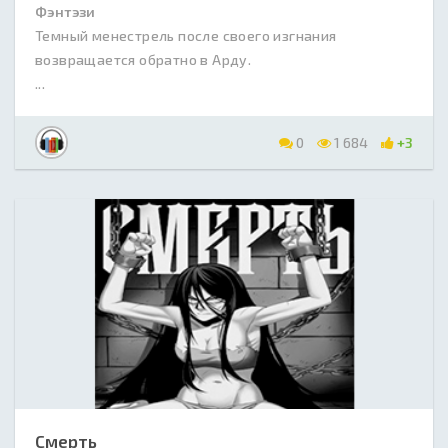
Фэнтэзи
Темный менестрель после своего изгнания
возвращается обратно в Арду.
...
0
1 684
+3
Смерть