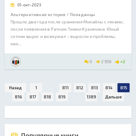
01-окт-2023
Альтернативная история / Попаданцы
Прошло два года после сражения Михайлы с ляхами,
после появления в Ратном Тимки Кузнечика. Юный
сотник вырос и возмужал – выросли и проблемы,
как...
0
2 958
+2
Назад
1
...
811
812
813
814
815
816
817
818
819
...
1389
Дальше
Популярные книги