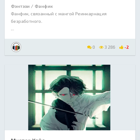
Фэнтэзи / Фанфик
Фанфик, связанный с мангой Реинкарнация
безработного.
...
0
3 286
-2