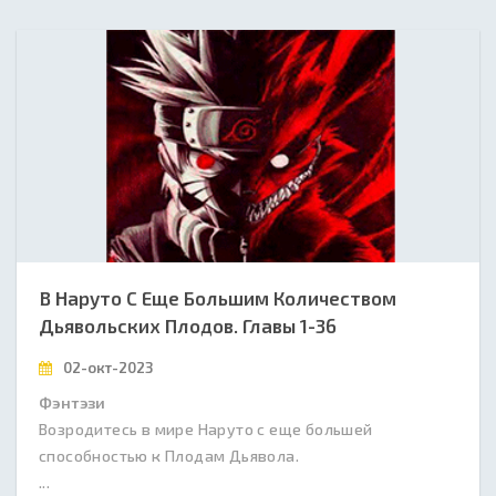
В Наруто С Еще Большим Количеством
Дьявольских Плодов. Главы 1-36
02-окт-2023
Фэнтэзи
Возродитесь в мире Наруто с еще большей
способностью к Плодам Дьявола.
...