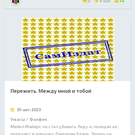
0
4 400
+4
Пережить. Между мной и тобой
01-окт-2023
Ужасы / Фанфик
Майкл Майерс не стал убивать Лиду и, покидая ее,
попадает в ловушку Джереми Блэра. Теперь он