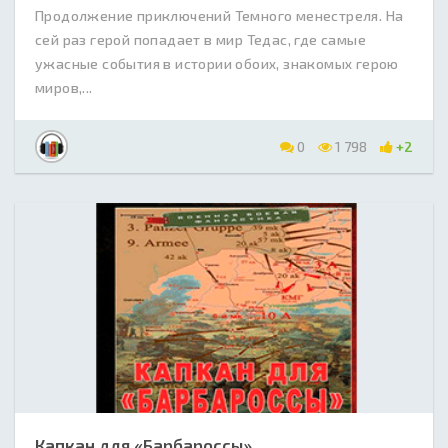
Продолжение приключений Темного менестреля. На
сей раз герой попадает в мир Тедас, где самые
ужасные события в истории обоих, знакомых герою
миров,...
0
1 798
+2
Капкан для «Барбароссы»