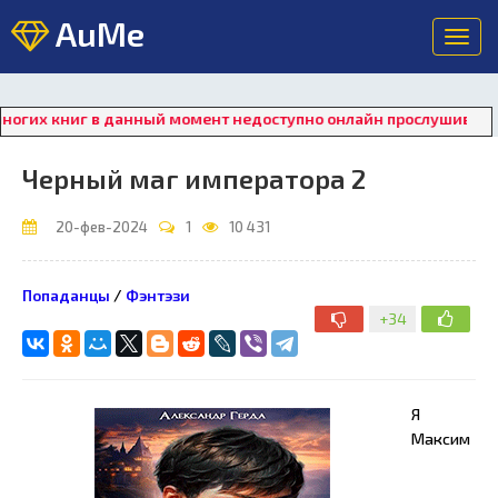
AuMe
Toggl
navig
 книг в данный момент недоступно онлайн прослушивание. Для
Черный маг императора 2
20-фев-2024
1
10 431
Попаданцы
/
Фэнтэзи
+34
Я
Максим