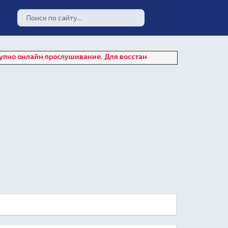
н прослушивание. Для восстановления работы плеера нажмите н