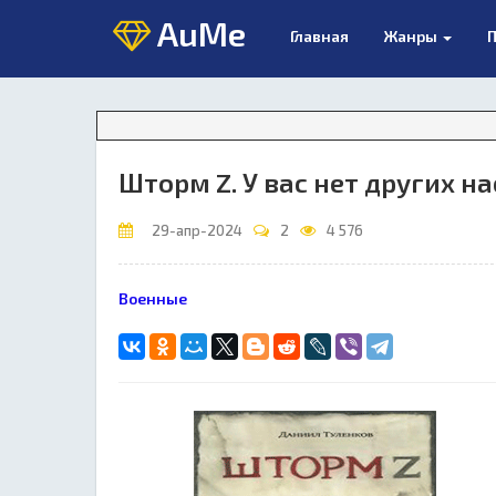
AuMe
Главная
Жанры
П
Вн
Шторм Z. У вас нет других на
29-апр-2024
2
4 576
Военные