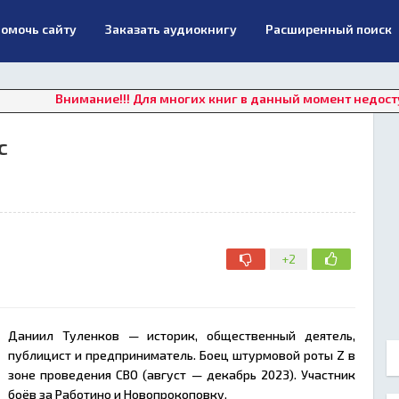
омочь сайту
Заказать аудиокнигу
Расширенный поиск
имание!!! Для многих книг в данный момент недоступно онлай
с
+2
Даниил Туленков — историк, общественный деятель,
публицист и предприниматель. Боец штурмовой роты Z в
зоне проведения СВО (август — декабрь 2023). Участник
боёв за Работино и Новопрокоповку.