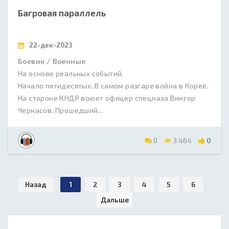
Багровая параллель
22-дек-2023
Боевик / Военные
На основе реальных событий.
Начало пятидесятых. В самом разгаре война в Корее.
На стороне КНДР воюет офицер спецназа Виктор
Черкасов. Прошедший...
0
3 464
0
Назад
1
2
3
4
5
6
Дальше