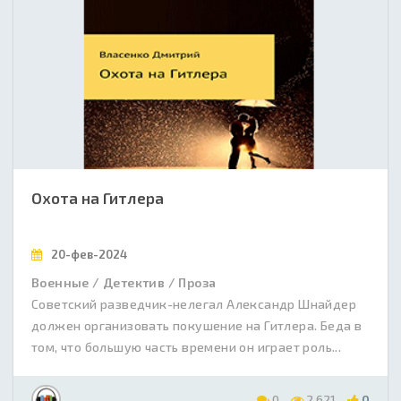
Охота на Гитлера
20-фев-2024
Военные / Детектив / Проза
Советский разведчик-нелегал Александр Шнайдер
должен организовать покушение на Гитлера. Беда в
том, что большую часть времени он играет роль...
0
2 621
0