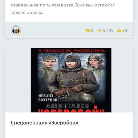
разведчиков по тылам врага. В живых остаются
только двое в...
0
4 235
+3
Спецоперация «Зверобой»