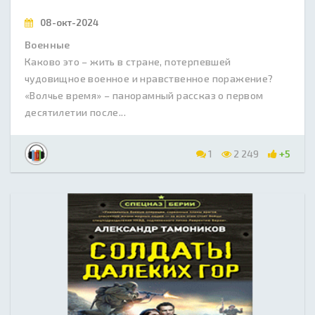
08-окт-2024
Военные
Каково это – жить в стране, потерпевшей
чудовищное военное и нравственное поражение?
«Волчье время» – панорамный рассказ о первом
десятилетии после...
1
2 249
+5