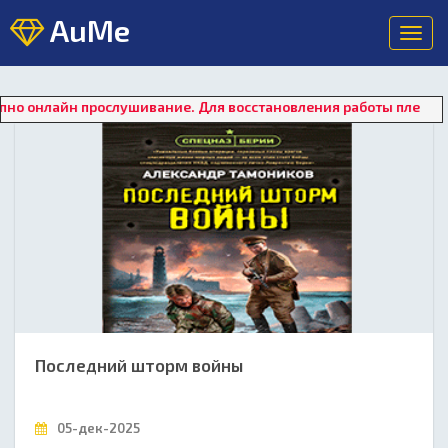
AuMe
Toggl
navig
ослушивание. Для восстановления работы плеера нажмите на "
Последний шторм войны
05-дек-2025