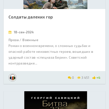
Солдаты далеких гор
18-сен-2024
Проза / Военные
Роман о военном времени, о сложных судьбах и
опасной работе неизвестных героев, вошедших в
ударный состав «спецназа Берии». Советской
контрразведке...
0
3 451
+4