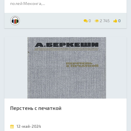
полей Меконга,...
0
2 745
0
Перстень с печаткой
12-май-2024