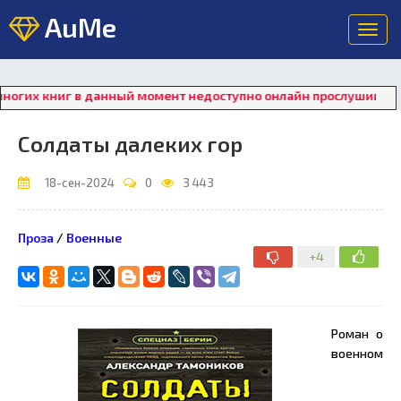
AuMe
Toggl
navig
иг в данный момент недоступно онлайн прослушивание. Для вос
Солдаты далеких гор
18-сен-2024
0
3 443
Проза
/
Военные
+4
Роман о
военном