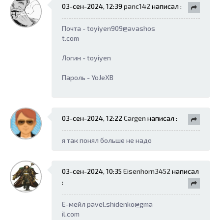
03-сен-2024, 12:39
panc142
написал :
Почта - toyiyen909@avashos
t.com
Логин - toyiyen
Пароль - YoJeXB
03-сен-2024, 12:22
Cargen
написал :
я так понял больше не надо
03-сен-2024, 10:35
Eisenhorn3452
написал
:
Е-мейл pavel.shidenko@gma
il.com