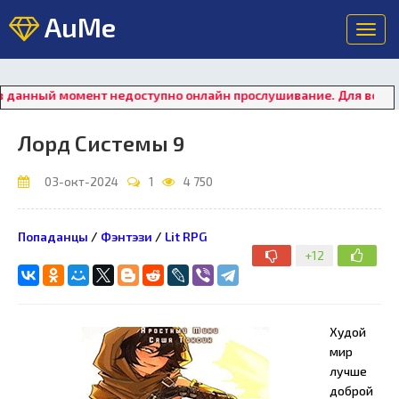
AuMe
Toggl
navig
ный момент недоступно онлайн прослушивание. Для восстановл
Лорд Системы 9
03-окт-2024
1
4 750
Попаданцы
/
Фэнтэзи
/
Lit RPG
+12
Худой
мир
лучше
доброй