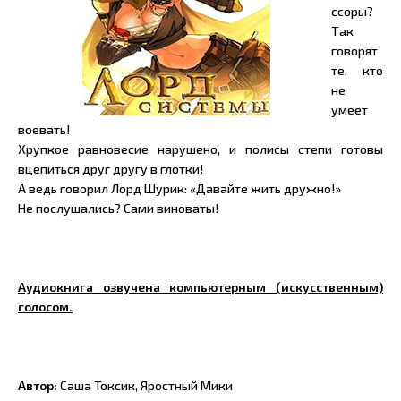
ссоры?
Так
говорят
те, кто
не
умеет
воевать!
Хрупкое равновесие нарушено, и полисы степи готовы
вцепиться друг другу в глотки!
А ведь говорил Лорд Шурик: «Давайте жить дружно!»
Не послушались? Сами виноваты!
Аудиокнига озвучена компьютерным (искусственным)
голосом.
Автор:
Саша Токсик, Яростный Мики