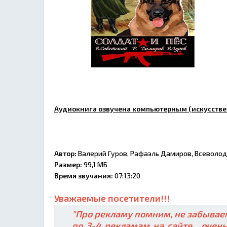
Аудиокнига озвучена компьютерным (искусстве
Автор:
Валерий Гуров, Рафаэль Дамиров, Всеволод
Размер:
99,1 МБ
Время звучания:
07:13:20
Уважаемые посетители!!!
"Про рекламу помним, не забываем
по 3-4 рекламам на сайте , очен