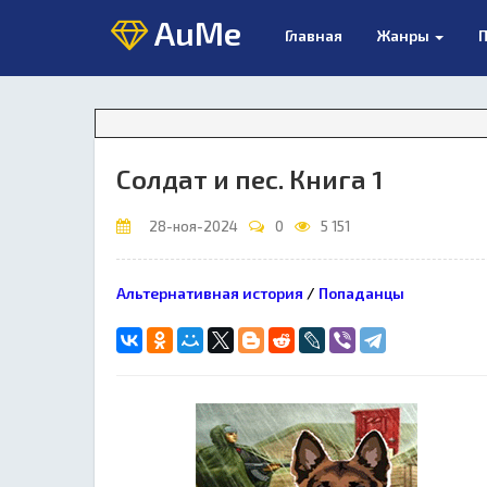
AuMe
Главная
Жанры
П
В
Солдат и пес. Книга 1
28-ноя-2024
0
5 151
Альтернативная история
/
Попаданцы