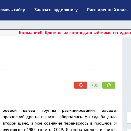
омочь сайту
Заказать аудиокнигу
Расширенный поиск
нимание!!! Для многих книг в данный момент недоступно онла
+89
Боевой выезд группы разминирования, засада,
вражеский дрон… и жизнь оборвалась. Но судьба дала
второй шанс, и мое сознание перенеслось в прошлое. Я
очутился в 1982 году в СССР. Я снова молод, и жизнь