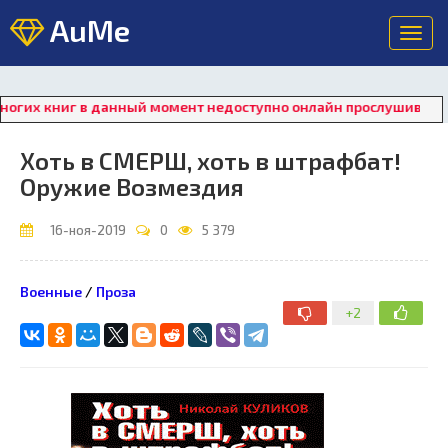
AuMe
Toggl
navig
 книг в данный момент недоступно онлайн прослушивание. Для
Хоть в СМЕРШ, хоть в штрафбат!
Оружие Возмездия
16-ноя-2019
0
5 379
Военные
/
Проза
+2