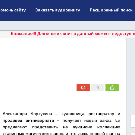
омочь сайту
Заказать аудиокнигу
Расширенный поиск
ие!!! Для многих книг в данный момент недоступно онлайн пр
0
Александра Корзухина – художница, реставратор и
продавец антиквариата – получает новый заказ. Ей
предлагают представить на аукционе коллекцию
старинных магических шаров, и это лишь первый шаг на