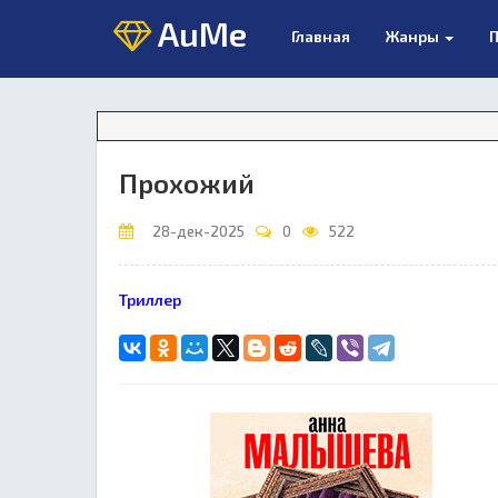
AuMe
Главная
Жанры
П
Вниман
Прохожий
28-дек-2025
0
522
Триллер