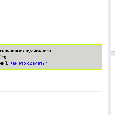
 скачивания аудиокниги
айте
ний.
Как это сделать?